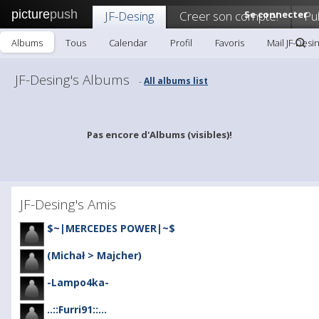
picture
push
JF-Desing
Creer son compte!
Se connecter
Pu
Albums
Tous
Calendar
Profil
Favoris
Mail JF-Desi
JF-Desing's Albums
All albums list
-
Pas encore d'Albums (visibles)!
JF-Desing's Amis
$~|MERCEDES POWER|~$
(Michał > Majcher)
-Lampo4ka-
..::Furri91::...