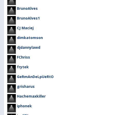
BrunoAlves
BrunoAlves1
CJ Maciej
dimkatomson
djdannylawd
FChriss
frytek
GeRmAnDeLpUeRtO
grisharus
Hachemaxkiller
iphonek