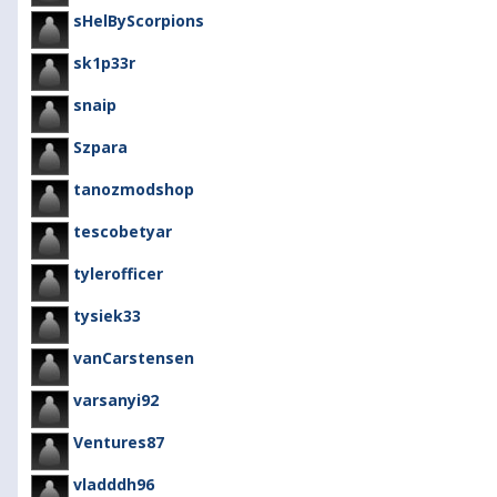
sHelByScorpions
sk1p33r
snaip
Szpara
tanozmodshop
tescobetyar
tylerofficer
tysiek33
vanCarstensen
varsanyi92
Ventures87
vladddh96