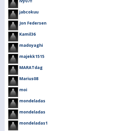
ivy07!!
jabcokuu
Jon Federsen
Kamil36
madoyaghi
majekk1515
MARATdag
Marius08
moi
mondeladas
mondeladas
mondeladas1