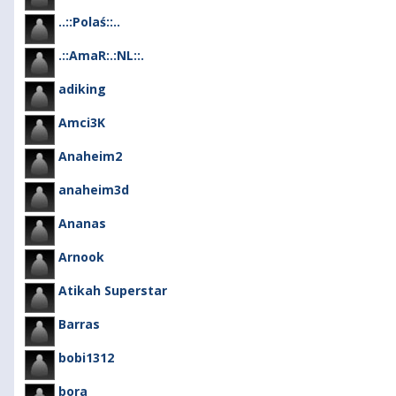
..::Polaś::..
.::AmaR:.:NL::.
adiking
Amci3K
Anaheim2
anaheim3d
Ananas
Arnook
Atikah Superstar
Barras
bobi1312
bora